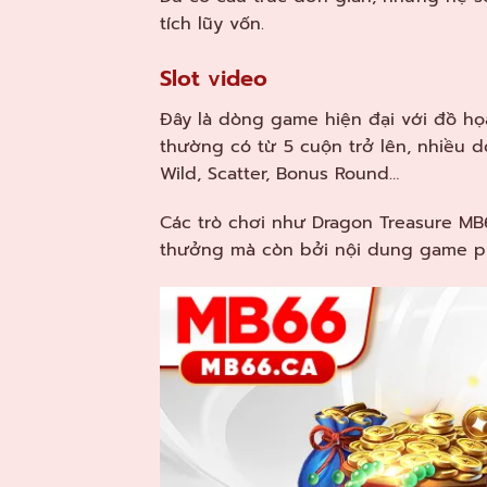
tích lũy vốn.
Slot video
Đây là dòng game hiện đại với đồ họ
thường có từ 5 cuộn trở lên, nhiều d
Wild, Scatter, Bonus Round…
Các trò chơi như Dragon Treasure MB6
thưởng mà còn bởi nội dung game ph