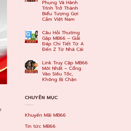
Phụng Và Hành
Trình Trở Thành
Biểu Tượng Gợi
Cảm Việt Nam
Câu Hỏi Thường
Gặp MB66 – Giải
Đáp Chi Tiết Từ A
Đến Z Từ Nhà Cái
Link Truy Cập MB66
Mới Nhất – Cổng
Vào Siêu Tốc,
Không Bị Chặn
CHUYÊN MỤC
.
Khuyến Mãi MB66
u
Tin tức MB66