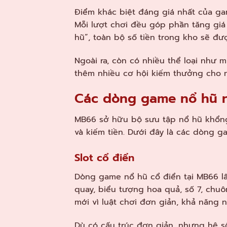
Điểm khác biệt đáng giá nhất của gam
Mỗi lượt chơi đều góp phần tăng giá 
hũ”, toàn bộ số tiền trong kho sẽ đư
Ngoài ra, còn có nhiều thể loại như 
thêm nhiều cơ hội kiếm thưởng cho n
Các dòng game nổ hũ n
MB66 sở hữu bộ sưu tập nổ hũ khổng 
và kiếm tiền. Dưới đây là các dòng g
Slot cổ điển
Dòng game nổ hũ cổ điển tại MB66 lấ
quay, biểu tượng hoa quả, số 7, chuô
mới vì luật chơi đơn giản, khả năng n
Dù có cấu trúc đơn giản, nhưng hệ số