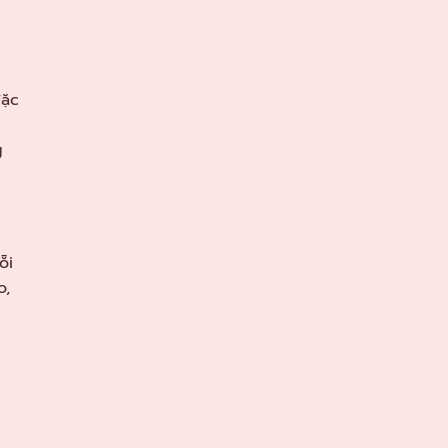
đặc
g
ỗi
o,
.