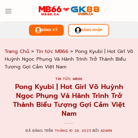
Chuyển
đến
nội
dung
ĐĂNG KÝ
ĐĂNG NHẬP
Trang Chủ
»
Tin tức MB66
»
Pong Kyubi | Hot Girl Võ
Huỳnh Ngọc Phụng Và Hành Trình Trở Thành Biểu
Tượng Gợi Cảm Việt Nam
TIN TỨC MB66
Pong Kyubi | Hot Girl Võ Huỳnh
Ngọc Phụng Và Hành Trình Trở
Thành Biểu Tượng Gợi Cảm Việt
Nam
ĐÃ ĐĂNG TRÊN
THÁNG 10 28, 2025
BỞI
ADMIN