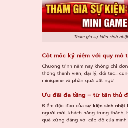
Tham gia sự kiện sinh nhậ
Cột mốc kỷ niệm với quy mô 
Chương trình năm nay không chỉ đơn t
thống thành viên, đại lý, đối tác… c
minigame và phần quà bất ngờ.
Ưu đãi đa tầng – từ tân thủ 
Điểm độc đáo của
sự kiện sinh nhật
người mới, khách hàng trung thành, h
quà xứng đáng với cấp độ của mình.