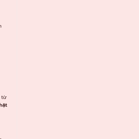
m
 từ
hật