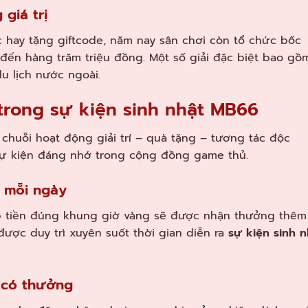
 giá trị
 hay tặng giftcode, năm nay sân chơi còn tổ chức bốc
đến hàng trăm triệu đồng. Một số giải đặc biệt bao gồ
u lịch nước ngoài.
trong sự kiện sinh nhật MB66
chuỗi hoạt động giải trí – quà tặng – tương tác độc
 sự kiện đáng nhớ trong cộng đồng game thủ.
 mỗi ngày
p tiền đúng khung giờ vàng sẽ được nhận thưởng thêm
được duy trì xuyên suốt thời gian diễn ra
sự kiện sinh n
 có thưởng