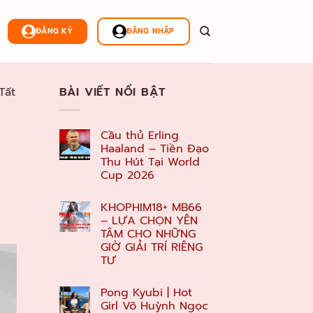
ĐĂNG KÝ
ĐĂNG NHẬP
Tất
BÀI VIẾT NỔI BẬT
Cầu thủ Erling
Haaland – Tiền Đạo
Thu Hút Tại World
Cup 2026
KHOPHIM18+ MB66
– LỰA CHỌN YÊN
TÂM CHO NHỮNG
GIỜ GIẢI TRÍ RIÊNG
TƯ
Pong Kyubi | Hot
Girl Võ Huỳnh Ngọc