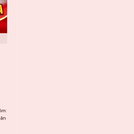
óm:
hận