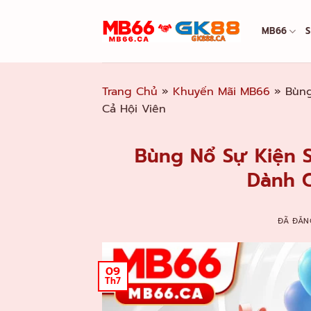
Chuyển
đến
MB66
nội
dung
Trang Chủ
»
Khuyến Mãi MB66
»
Bùng
Cả Hội Viên
Bùng Nổ Sự Kiện 
Dành C
ĐÃ ĐĂN
09
Th7