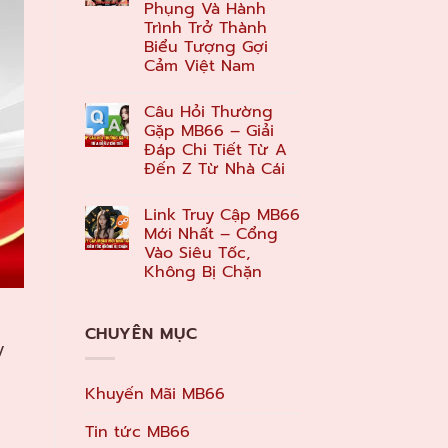
Phụng Và Hành
Trình Trở Thành
Biểu Tượng Gợi
Cảm Việt Nam
Câu Hỏi Thường
Gặp MB66 – Giải
Đáp Chi Tiết Từ A
Đến Z Từ Nhà Cái
Link Truy Cập MB66
Mới Nhất – Cổng
Vào Siêu Tốc,
Không Bị Chặn
CHUYÊN MỤC
y
Khuyến Mãi MB66
Tin tức MB66