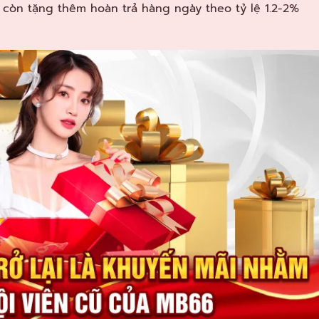
g còn tặng thêm hoàn trả hàng ngày theo tỷ lệ 1.2-2%