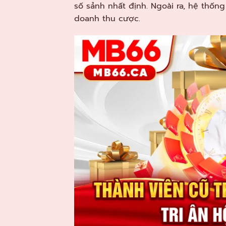
số sảnh nhất định. Ngoài ra, hệ thốn
doanh thu cược.