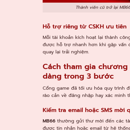
Thành viên cũ trở lại MB66
Hỗ trợ riêng từ CSKH ưu tiên
Mỗi tài khoản kích hoạt lại thành cô
được hỗ trợ nhanh hơn khi gặp vấn đ
quay lại trải nghiệm.
Cách tham gia chương t
dàng trong 3 bước
Cổng game đã tối ưu hóa quy trình đ
rào cản về đăng nhập hay xác minh t
Kiểm tra email hoặc SMS mời q
MB66
thường gửi thư mời đến các tà
được tin nhắn hoặc email từ hệ thống