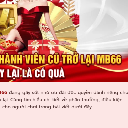
MB66
đang gây sốt nhờ ưu đãi độc quyền dành riêng ch
lại. Cùng tìm hiểu chi tiết về phần thưởng, điều kiện
 cho người chơi trong bài viết dưới đây.