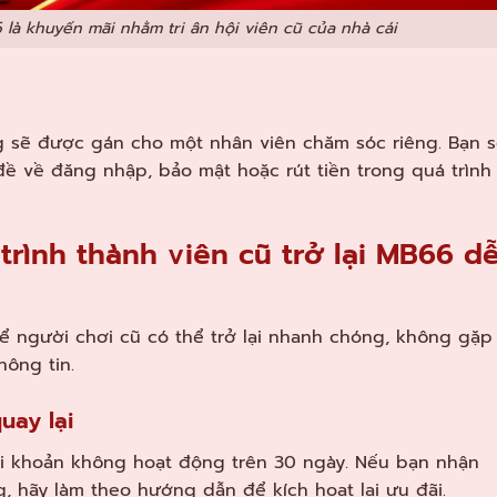
 là khuyến mãi nhằm tri ân hội viên cũ của nhà cái
ng sẽ được gán cho một nhân viên chăm sóc riêng. Bạn 
ề về đăng nhập, bảo mật hoặc rút tiền trong quá trình
rình thành viên cũ trở lại MB66 d
ể người chơi cũ có thể trở lại nhanh chóng, không gặp
hông tin.
uay lại
i khoản không hoạt động trên 30 ngày. Nếu bạn nhận
, hãy làm theo hướng dẫn để kích hoạt lại ưu đãi.