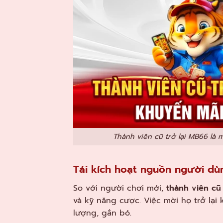
Thành viên cũ trở lại MB66 là
Tái kích hoạt nguồn người dù
So với người chơi mới,
thành viên cũ 
và kỹ năng cược. Việc mời họ trở lạ
lượng, gắn bó.