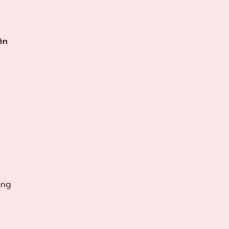
ên
ong