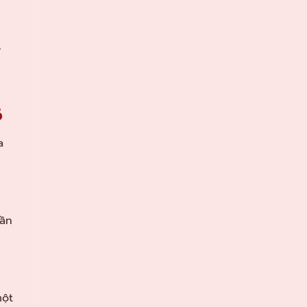
.
6
a
hần
một