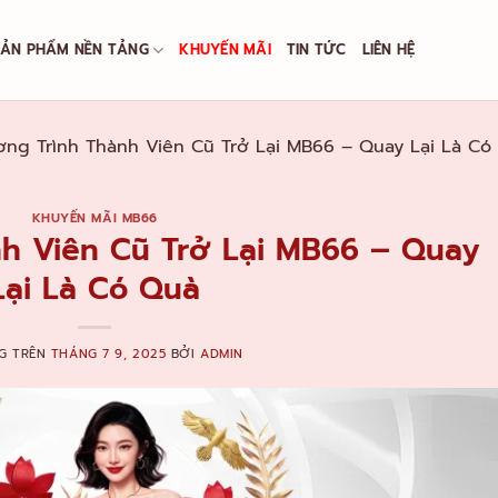
SẢN PHẨM NỀN TẢNG
KHUYẾN MÃI
TIN TỨC
LIÊN HỆ
ng Trình Thành Viên Cũ Trở Lại MB66 – Quay Lại Là Có
KHUYẾN MÃI MB66
h Viên Cũ Trở Lại MB66 – Quay
Lại Là Có Quà
G TRÊN
THÁNG 7 9, 2025
BỞI
ADMIN